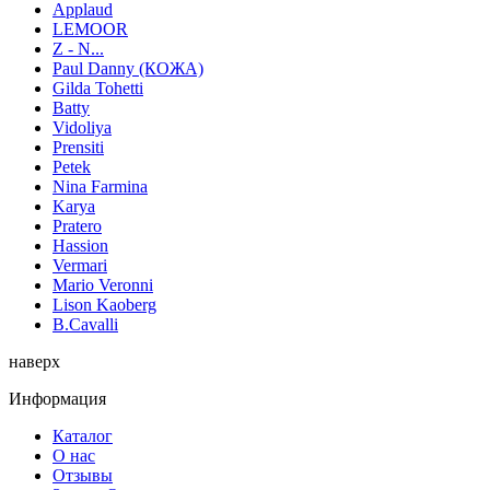
Applaud
LEMOOR
Z - N...
Paul Danny (КОЖА)
Gilda Tohetti
Batty
Vidoliya
Prensiti
Petek
Nina Farmina
Karya
Pratero
Hassion
Vermari
Mario Veronni
Lison Kaoberg
B.Cavalli
наверх
Информация
Каталог
О нас
Отзывы