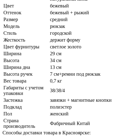
Цвет
бежевый
Оттенок
бежевый + рыжий
Размер
средний
Модель
рюкзак
Стиль
городской
Жесткость
держит форму
Цвет фурнитуры
светлое золото
Ширина
29 см
Высота
34 см
Ширина дна
13 см
Высота ручек
7 см+ремни под рюкзак
Вес товара
0,7 кг
Габариты с учетом
38/38/4
упаковки
Застежка
завязки + магнитные кнопки
Подклад
полиэстер
Пол
женский
Страна
Фабричный Китай
производитель
Способы доставки товара в Красноярске: