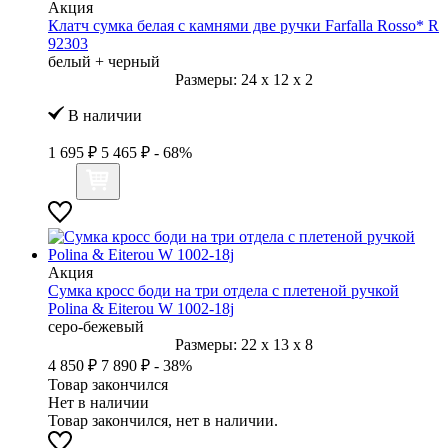
Акция
Клатч сумка белая с камнями две ручки Farfalla Rosso* R
92303
белый + черный
Размеры:
24
x
12
x
2
В наличии
1 695 ₽
5 465 ₽
- 68%
Акция
Сумка кросс боди на три отдела с плетеной ручкой
Polina & Eiterou W 1002-18j
серо-бежевый
Размеры:
22
x
13
x
8
4 850 ₽
7 890 ₽
- 38%
Товар закончился
Нет в наличии
Товар закончился, нет в наличии.