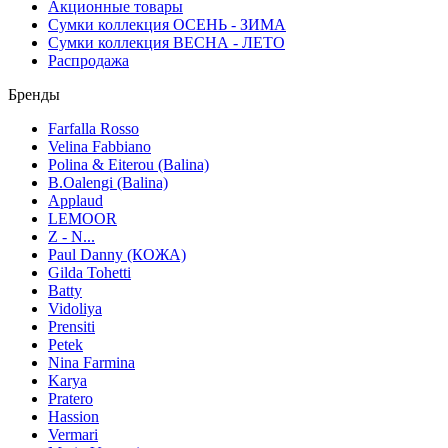
Акционные товары
Сумки коллекция ОСЕНЬ - ЗИМА
Сумки коллекция ВЕСНА - ЛЕТО
Распродажа
Бренды
Farfalla Rosso
Velina Fabbiano
Polina & Eiterou (Balina)
B.Oalengi (Balina)
Applaud
LEMOOR
Z - N...
Paul Danny (КОЖА)
Gilda Tohetti
Batty
Vidoliya
Prensiti
Petek
Nina Farmina
Karya
Pratero
Hassion
Vermari