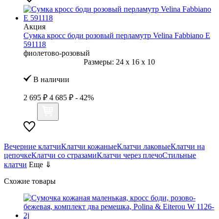
Акция
Сумка кросс боди розовый перламутр Velina Fabbiano E
591118
фиолетово-розовый
Размеры:
24
x
16
x
10
В наличии
2 695 ₽
4 685 ₽
- 42%
Вечерние клатчи
Клатчи кожаные
Клатчи лаковые
Клатчи на
цепочке
Клатчи со стразами
Клатчи через плечо
Стильные
клатчи
Еще ⇓
Схожие товары