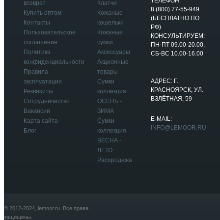
ТЕЛЕФОН:
возврат
Клатчи
8 (800) 77-55-949
Купить оптом
Кожаные
(БЕСПЛАТНО ПО
Контакты
кошельки
РФ)
Пользовательское
Кожаные
КОНСУЛЬТИРУЕМ:
соглашение
сумки
ПН-ПТ 09.00-20.00,
Политика
Аксессуары
СБ-ВС 10.00-16.00
конфиденциальности
Акционные
Правила
товары
АДРЕС: Г.
эксплуатации
Сумки
КРАСНОЯРСК, УЛ.
Реквизиты
коллекция
ВЗЛЁТНАЯ, 59
Сотрудничество
ОСЕНЬ -
Вакансии
ЗИМА
E-MAIL:
Карта сайта
Сумки
INFO@LEMOOR.RU
Блог
коллекция
ВЕСНА -
ЛЕТО
Распродажа
© 2012-2024, lemoor.ru. Все права
защищены.