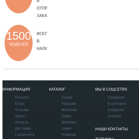
И
ОТПРАВКИ
ЗАКАЗА.
1500
ВСЕГДА
В
МОДЕЛЕЙ
НАЛИЧИИ.
ИНФОРМАЦИЯ
КАТАЛОГ
МЫ В СОЦСЕТЯХ
Каталог
Сумки
Facebook
О нас
Рюкзаки
В контакте
Отзывы
Женские
Instagram
Заказ -
сумки
youtube
Оплата
Мужские
Доставка
сумки
НАШИ КОНТАКТЫ
Гарантия и
Новинки