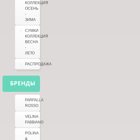
КОЛЛЕКЦИЯ
ОСЕНЬ
-
ЗИМА
СУМКИ
КОЛЛЕКЦИЯ
ВЕСНА
-
ЛЕТО
РАСПРОДАЖА
БРЕНДЫ
FARFALLA
ROSSO
VELINA
FABBIANO
POLINA
&