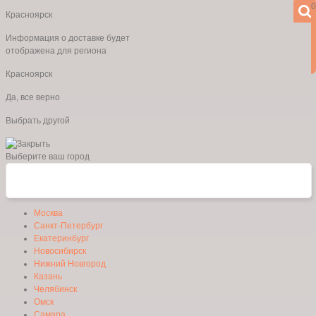
0
Красноярск
Информация о доставке будет
отображена для региона
Красноярск
Да, все верно
Выбрать другой
Выберите ваш город
Москва
Санкт-Петербург
Екатеринбург
Новосибирск
Нижний Новгород
Казань
Челябинск
Омск
Самара