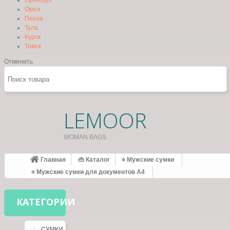
Оренбург
Орел
Пенза
Тула
Курск
Томск
Отменить
LEMOOR
WOMAN BAGS
Главная
👜 Каталог
⭐ Мужские сумки
⭐ Мужские сумки для документов А4
КАТЕГОРИИ
СУМКИ