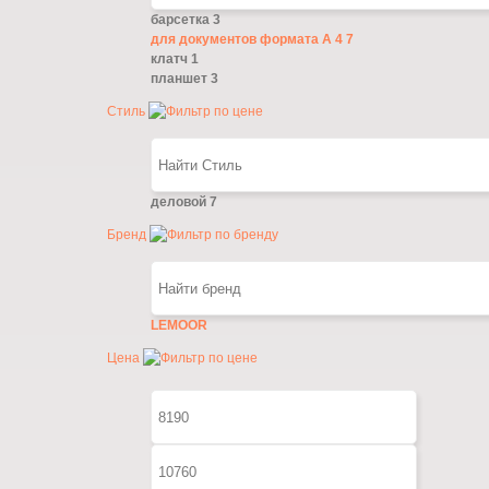
барсетка
3
для документов формата А 4
7
клатч
1
планшет
3
Стиль
деловой
7
Бренд
LEMOOR
Цена