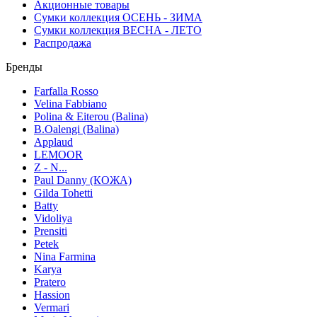
Акционные товары
Сумки коллекция ОСЕНЬ - ЗИМА
Сумки коллекция ВЕСНА - ЛЕТО
Распродажа
Бренды
Farfalla Rosso
Velina Fabbiano
Polina & Eiterou (Balina)
B.Oalengi (Balina)
Applaud
LEMOOR
Z - N...
Paul Danny (КОЖА)
Gilda Tohetti
Batty
Vidoliya
Prensiti
Petek
Nina Farmina
Karya
Pratero
Hassion
Vermari