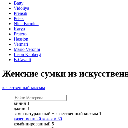
Batty
Vidoliya
Prensiti
Petek
Nina Farmina
Karya
Pratero
Hassion
Vermari
Mario Veronni
Lison Kaoberg
B.Cavalli
Женские сумки из искусствен
качественный кожзам
винил
1
джинс
1
замш натуральный + качественный кожзам
1
качественный кожзам
30
комбинированный
5