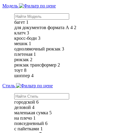
Модель
багет
1
для документов формата А 4
2
клатч
3
кросс-боди
3
мешок
1
однолямочный рюкзак
3
плетеная
1
рюкзак
2
рюкзак трансформер
2
тоут
8
шоппер
4
Стиль
городской
6
деловой
4
маленькая сумка
5
на плечо
1
повседневный
6
с пайетками
1