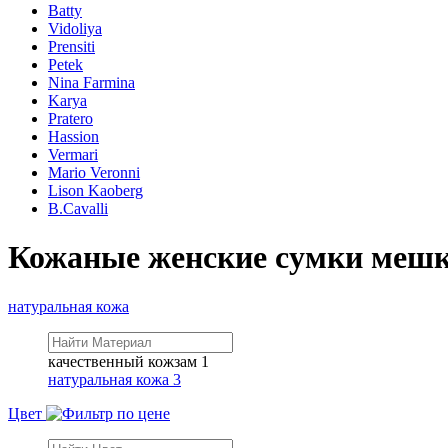
Batty
Vidoliya
Prensiti
Petek
Nina Farmina
Karya
Pratero
Hassion
Vermari
Mario Veronni
Lison Kaoberg
B.Cavalli
Кожаные женские сумки меш
натуральная кожа
качественный кожзам
1
натуральная кожа
3
Цвет