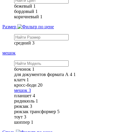
бежевый
1
бордовый
1
коричневый
1
Размер
средний
3
мешок
бочонок
1
для документов формата А 4
1
клатч
1
кросс-боди
20
мешок
3
планшет
4
ридикюль
1
рюкзак
3
рюкзак трансформер
5
тоут
3
шоппер
1