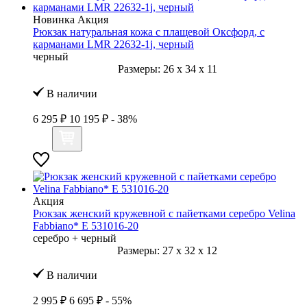
Новинка
Акция
Рюкзак натуральная кожа с плащевой Оксфорд, с
карманами LMR 22632-1j, черный
черный
Размеры:
26
x
34
x
11
В наличии
6 295 ₽
10 195 ₽
- 38%
Акция
Рюкзак женский кружевной с пайетками серебро Velina
Fabbiano* E 531016-20
серебро + черный
Размеры:
27
x
32
x
12
В наличии
2 995 ₽
6 695 ₽
- 55%