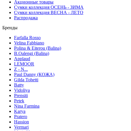
Акционные товары
Сумки коллекция ОСЕНЬ - ЗИМА
Сумки коллекция ВЕСНА - ЛЕТО
Распродажа
Бренды
Farfalla Rosso
Velina Fabbiano
Polina & Eiterou (Balina)
B.Oalengi (Balina)
Applaud
LEMOOR
Z - N...
Paul Danny (КОЖА)
Gilda Tohetti
Batty
Vidoliya
Prensiti
Petek
Nina Farmina
Karya
Pratero
Hassion
Vermari