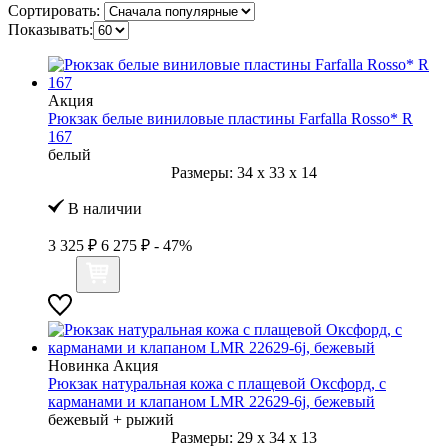
Сортировать:
Показывать:
Акция
Рюкзак белые виниловые пластины Farfalla Rosso* R
167
белый
Размеры:
34
x
33
x
14
В наличии
3 325 ₽
6 275 ₽
- 47%
Новинка
Акция
Рюкзак натуральная кожа с плащевой Оксфорд, с
карманами и клапаном LMR 22629-6j, бежевый
бежевый + рыжий
Размеры:
29
x
34
x
13