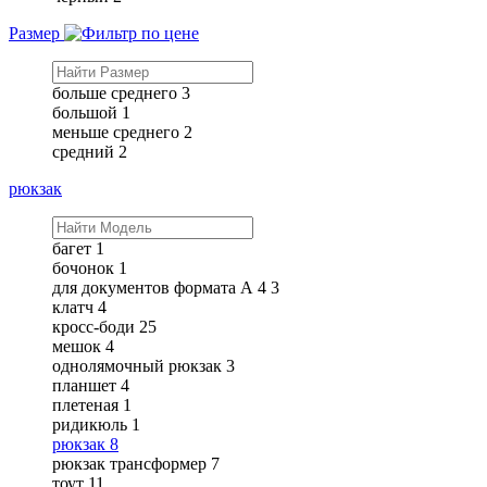
Размер
больше среднего
3
большой
1
меньше среднего
2
средний
2
рюкзак
багет
1
бочонок
1
для документов формата А 4
3
клатч
4
кросс-боди
25
мешок
4
однолямочный рюкзак
3
планшет
4
плетеная
1
ридикюль
1
рюкзак
8
рюкзак трансформер
7
тоут
11