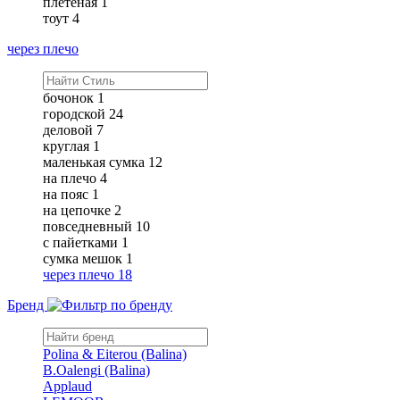
плетеная
1
тоут
4
через плечо
бочонок
1
городской
24
деловой
7
круглая
1
маленькая сумка
12
на плечо
4
на пояс
1
на цепочке
2
повседневный
10
с пайетками
1
сумка мешок
1
через плечо
18
Бренд
Polina & Eiterou (Balina)
B.Oalengi (Balina)
Applaud