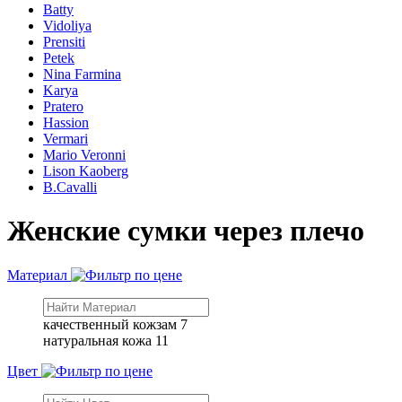
Batty
Vidoliya
Prensiti
Petek
Nina Farmina
Karya
Pratero
Hassion
Vermari
Mario Veronni
Lison Kaoberg
B.Cavalli
Женские сумки через плечо
Материал
качественный кожзам
7
натуральная кожа
11
Цвет