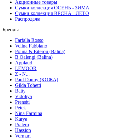
Акционные товары
Сумки коллекция ОСЕНЬ - ЗИМА
Сумки коллекция ВЕСНА - ЛЕТО
Распродажа
Бренды
Farfalla Rosso
Velina Fabbiano
Polina & Eiterou (Balina)
B.Oalengi (Balina)
Applaud
LEMOOR
Z - N...
Paul Danny (КОЖА)
Gilda Tohetti
Batty
Vidoliya
Prensiti
Petek
Nina Farmina
Karya
Pratero
Hassion
Vermari