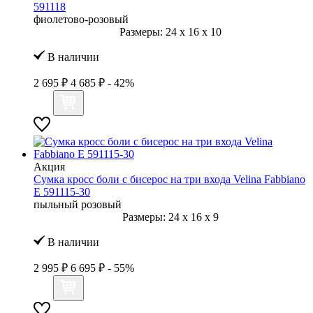
591118
фиолетово-розовый
Размеры:
24
x
16
x
10
В наличии
2 695 ₽
4 685 ₽
- 42%
Акция
Сумка кросс боли с бисерос на три входа Velina Fabbiano
E 591115-30
пыльный розовый
Размеры:
24
x
16
x
9
В наличии
2 995 ₽
6 695 ₽
- 55%