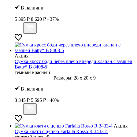
В наличии
5 395 ₽
8 620 ₽
- 37%
Акция
Сумка кросс боди через плечо впереди клапан с замшей
Batty* B 8408-5
темный красный
Размеры:
28
x
20
x
9
В наличии
3 345 ₽
5 595 ₽
- 40%
Акция
Сумка клатч с цепью Farfalla Rosso R 3433-4
светлый мятный