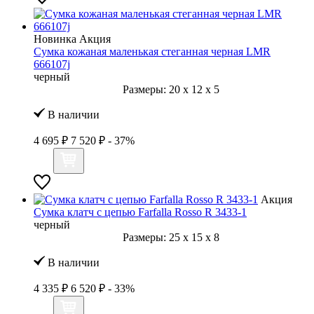
Новинка
Акция
Сумка кожаная маленькая стеганная черная LMR
666107j
черный
Размеры:
20
x
12
x
5
В наличии
4 695 ₽
7 520 ₽
- 37%
Акция
Сумка клатч с цепью Farfalla Rosso R 3433-1
черный
Размеры:
25
x
15
x
8
В наличии
4 335 ₽
6 520 ₽
- 33%