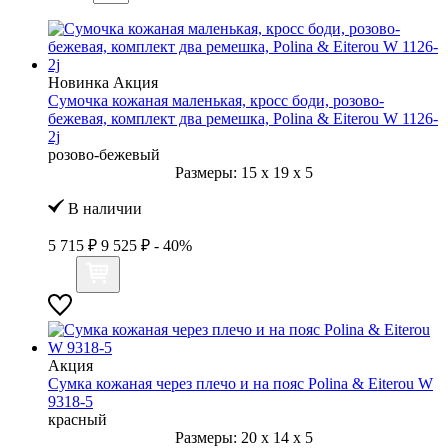
Новинка
Акция
Сумочка кожаная маленькая, кросс боди, розово-
бежевая, комплект два ремешка, Polina & Eiterou W 1126-
2j
розово-бежевый
Размеры:
15
x
19
x
5
В наличии
5 715 ₽
9 525 ₽
- 40%
Акция
Сумка кожаная через плечо и на пояс Polina & Eiterou W
9318-5
красный
Размеры:
20
x
14
x
5