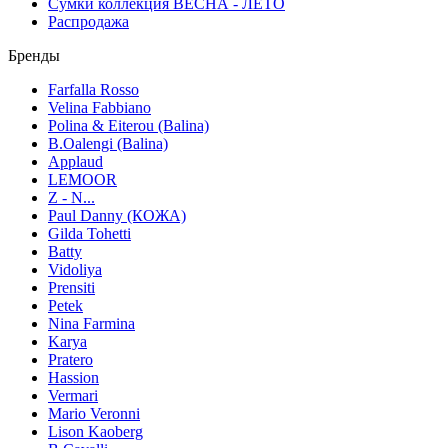
Сумки коллекция ВЕСНА - ЛЕТО
Распродажа
Бренды
Farfalla Rosso
Velina Fabbiano
Polina & Eiterou (Balina)
B.Oalengi (Balina)
Applaud
LEMOOR
Z - N...
Paul Danny (КОЖА)
Gilda Tohetti
Batty
Vidoliya
Prensiti
Petek
Nina Farmina
Karya
Pratero
Hassion
Vermari
Mario Veronni
Lison Kaoberg