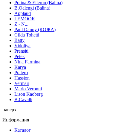
Polina & Eiterou (Balina)
B.Oalengi (Balina)
Applaud
LEMOOR
Z - N...
Paul Danny (КОЖА)
Gilda Tohetti
Batty
Vidoliya
Prensiti
Petek
Nina Farmina
Karya
Pratero
Hassion
Vermari
Mario Veronni
Lison Kaoberg
B.Cavalli
наверх
Информация
Каталог