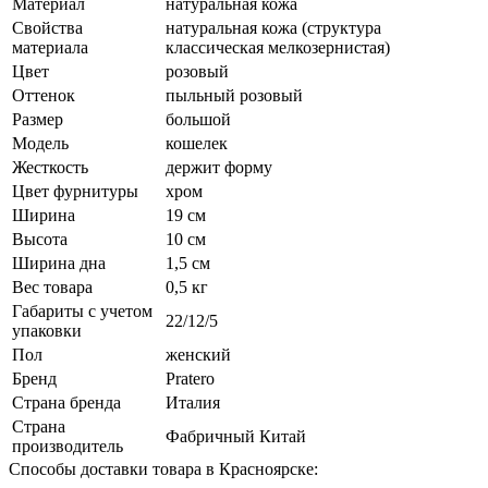
Материал
натуральная кожа
Свойства
натуральная кожа (структура
материала
классическая мелкозернистая)
Цвет
розовый
Оттенок
пыльный розовый
Размер
большой
Модель
кошелек
Жесткость
держит форму
Цвет фурнитуры
хром
Ширина
19 см
Высота
10 см
Ширина дна
1,5 см
Вес товара
0,5 кг
Габариты с учетом
22/12/5
упаковки
Пол
женский
Бренд
Pratero
Страна бренда
Италия
Страна
Фабричный Китай
производитель
Способы доставки товара в Красноярске: