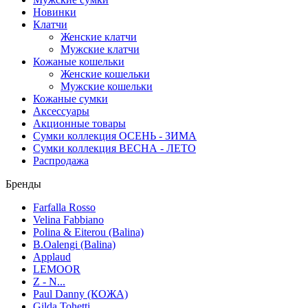
Новинки
Клатчи
Женские клатчи
Мужские клатчи
Кожаные кошельки
Женские кошельки
Мужские кошельки
Кожаные сумки
Аксессуары
Акционные товары
Сумки коллекция ОСЕНЬ - ЗИМА
Сумки коллекция ВЕСНА - ЛЕТО
Распродажа
Бренды
Farfalla Rosso
Velina Fabbiano
Polina & Eiterou (Balina)
B.Oalengi (Balina)
Applaud
LEMOOR
Z - N...
Paul Danny (КОЖА)
Gilda Tohetti