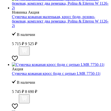
Новинка
Акция
Сумочка кожаная маленькая, кросс боди, розово-
бежевая, комплект два ремешка, Polina & Eiterou W 1126-
2j
В наличии
5 715 ₽
9 525 ₽
Акция
Сумочка кожаная кросс боди с цепью LMR 7750-11j
В наличии
5 745 ₽
8 690 ₽