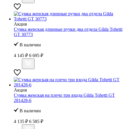
Акция
Сумка женская длинные ручки два отдела Gilda Tohetti
GT 30773
В наличии
4 145 ₽
6 695 ₽
Акция
Сумка женская на плечо три входа Gilda Tohetti GT
281428-6
В наличии
4 135 ₽
6 585 ₽