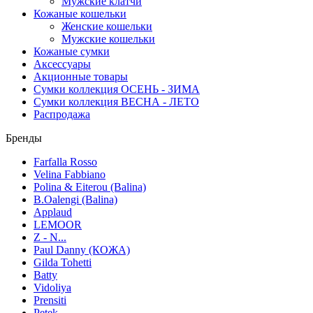
Мужские клатчи
Кожаные кошельки
Женские кошельки
Мужские кошельки
Кожаные сумки
Аксессуары
Акционные товары
Сумки коллекция ОСЕНЬ - ЗИМА
Сумки коллекция ВЕСНА - ЛЕТО
Распродажа
Бренды
Farfalla Rosso
Velina Fabbiano
Polina & Eiterou (Balina)
B.Oalengi (Balina)
Applaud
LEMOOR
Z - N...
Paul Danny (КОЖА)
Gilda Tohetti
Batty
Vidoliya
Prensiti
Petek