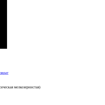
зврат
сическая мелкозернистая)