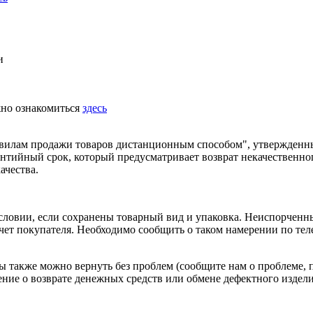
и
жно ознакомиться
здесь
равилам продажи товаров дистанционным способом", утвержденн
рантийный срок, который предусматривает возврат некачественно
ачества.
условии, если сохранены товарный вид и упаковка. Неиспорчен
 счет покупателя. Необходимо сообщить о таком намерении по те
 также можно вернуть без проблем (сообщите нам о проблеме, 
ение о возврате
денежных средств
или обмене дефектного изделия