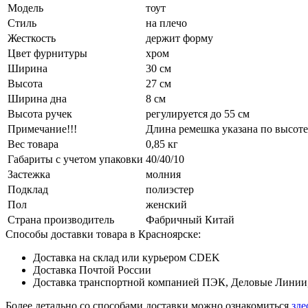
Модель
тоут
Стиль
на плечо
Жесткость
держит форму
Цвет фурнитуры
хром
Ширина
30 см
Высота
27 см
Ширина дна
8 см
Высота ручек
регулируется до 55 см
Примечание!!!
Длина ремешка указана по высоте
Вес товара
0,85 кг
Габариты с учетом упаковки
40/40/10
Застежка
молния
Подклад
полиэстер
Пол
женский
Страна производитель
Фабричный Китай
Способы доставки товара в Красноярске:
Доставка на склад или курьером CDEK
Доставка Почтой России
Доставка транспортной компанией ПЭК, Деловые Линии,
Более детально со способами доставки можно ознакомиться
зде