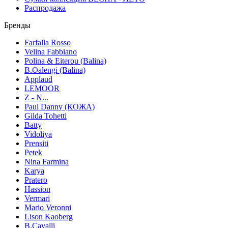
Распродажа
Бренды
Farfalla Rosso
Velina Fabbiano
Polina & Eiterou (Balina)
B.Oalengi (Balina)
Applaud
LEMOOR
Z - N...
Paul Danny (КОЖА)
Gilda Tohetti
Batty
Vidoliya
Prensiti
Petek
Nina Farmina
Karya
Pratero
Hassion
Vermari
Mario Veronni
Lison Kaoberg
B.Cavalli