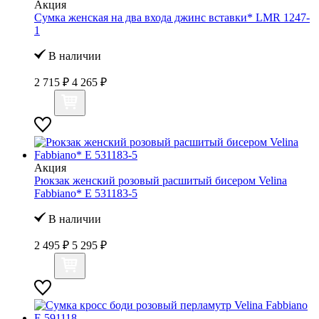
Акция
Сумка женская на два входа джинс вставки* LMR 1247-
1
В наличии
2 715 ₽
4 265 ₽
Акция
Рюкзак женский розовый расшитый бисером Velina
Fabbiano* E 531183-5
В наличии
2 495 ₽
5 295 ₽