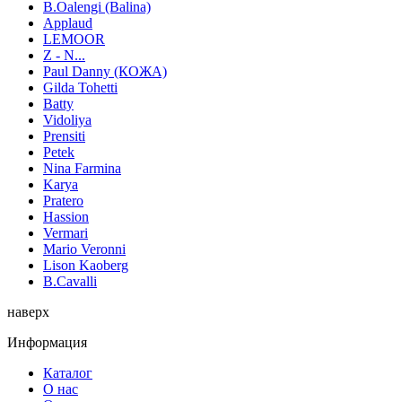
B.Oalengi (Balina)
Applaud
LEMOOR
Z - N...
Paul Danny (КОЖА)
Gilda Tohetti
Batty
Vidoliya
Prensiti
Petek
Nina Farmina
Karya
Pratero
Hassion
Vermari
Mario Veronni
Lison Kaoberg
B.Cavalli
наверх
Информация
Каталог
О нас