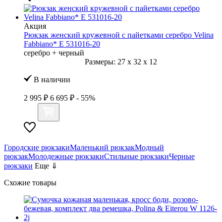
Акция
Рюкзак женский кружевной с пайетками серебро Velina
Fabbiano* E 531016-20
серебро + черный
Размеры:
27
x
32
x
12
В наличии
2 995 ₽
6 695 ₽
- 55%
Городские рюкзаки
Маленький рюкзак
Модный
рюкзак
Молодежные рюкзаки
Стильные рюкзаки
Черные
рюкзаки
Еще ⇓
Схожие товары