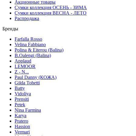
Акционные товары
Сумки коллекция ОСЕНЬ - ЗИМА
Сумки коллекция ВЕСНА - ЛЕТО
Распродажа
Бренды
Farfalla Rosso
Velina Fabbiano
Polina & Eiterou (Balina)
B.Oalengi (Balina)
Applaud
LEMOOR
Z - N...
Paul Danny (КОЖА)
Gilda Tohetti
Batty
Vidoliya
Prensiti
Petek
Nina Farmina
Karya
Pratero
Hassion
Vermari