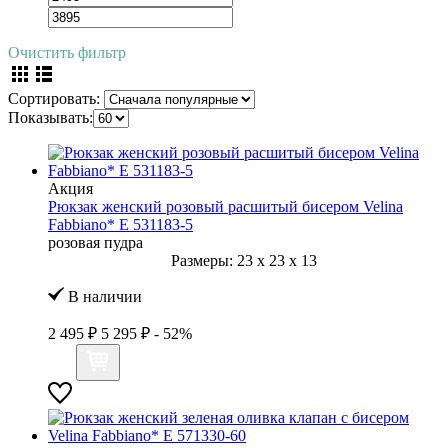
Очистить фильтр
Сортировать:
Показывать:
Акция
Рюкзак женский розовый расшитый бисером Velina
Fabbiano* E 531183-5
розовая пудра
Размеры:
23
x
23
x
13
В наличии
2 495 ₽
5 295 ₽
- 52%