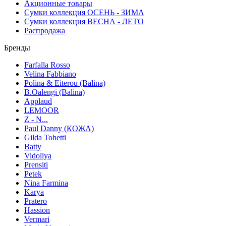
Акционные товары
Сумки коллекция ОСЕНЬ - ЗИМА
Сумки коллекция ВЕСНА - ЛЕТО
Распродажа
Бренды
Farfalla Rosso
Velina Fabbiano
Polina & Eiterou (Balina)
B.Oalengi (Balina)
Applaud
LEMOOR
Z - N...
Paul Danny (КОЖА)
Gilda Tohetti
Batty
Vidoliya
Prensiti
Petek
Nina Farmina
Karya
Pratero
Hassion
Vermari