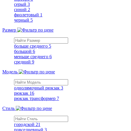
серый
3
синий
2
фиолетовый
1
черный
5
Размер
больше среднего
5
большой
6
меньше среднего
6
средний
9
Модель
однолямочный рюкзак
3
рюкзак
16
рюкзак трансформер
7
Стиль
городской
21
повседневный
3