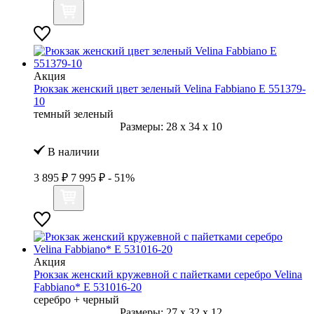
Акция
Рюкзак женский цвет зеленый Velina Fabbiano E 551379-
10
темный зеленый
Размеры:
28
x
34
x
10
В наличии
3 895 ₽
7 995 ₽
- 51%
Акция
Рюкзак женский кружевной с пайетками серебро Velina
Fabbiano* E 531016-20
серебро + черный
Размеры:
27
x
32
x
12