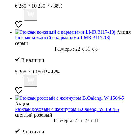
6 260 ₽
10 230 ₽
- 38%
Акция
Рюкзак кожаный с карманами LMR 3117-18j
серый
Размеры:
22
x
31
x
8
В наличии
5 305 ₽
9 150 ₽
- 42%
Акция
Рюкзак розовый с жемчугом B.Oalengi W 1504-5
светлый розовый
Размеры:
21
x
27
x
11
В наличии