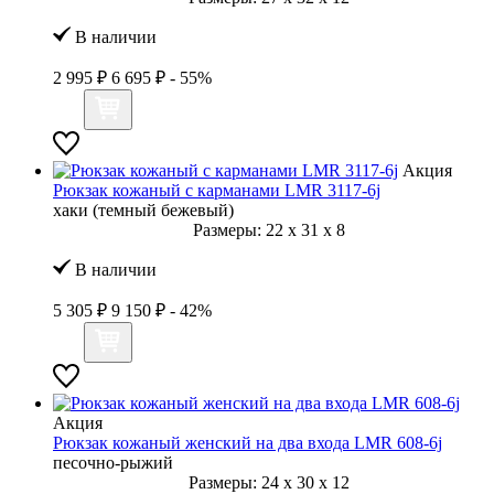
В наличии
2 995 ₽
6 695 ₽
- 55%
Акция
Рюкзак кожаный с карманами LMR 3117-6j
хаки (темный бежевый)
Размеры:
22
x
31
x
8
В наличии
5 305 ₽
9 150 ₽
- 42%
Акция
Рюкзак кожаный женский на два входа LMR 608-6j
песочно-рыжий
Размеры:
24
x
30
x
12