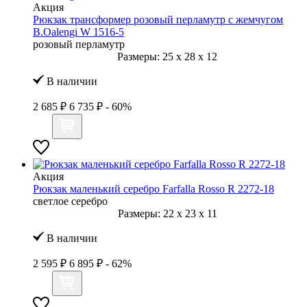
Акция
Рюкзак трансформер розовый перламутр с жемчугом
B.Oalengi W 1516-5
розовый перламутр
Размеры:
25
x
28
x
12
В наличии
2 685 ₽
6 735 ₽
- 60%
Акция
Рюкзак маленький серебро Farfalla Rosso R 2272-18
светлое серебро
Размеры:
22
x
23
x
11
В наличии
2 595 ₽
6 895 ₽
- 62%