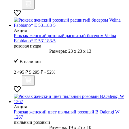
Акция
Рюкзак женский розовый расшитый бисером Velina
Fabbiano* E 531183-5
розовая пудра
Размеры:
23
x
23
x
13
В наличии
2 495 ₽
5 295 ₽
- 52%
Акция
Рюкзак женский цвет пыльный розовый B.Oalengi W
1267
пыльный розовый
Размеры:
19
x
25
x
10