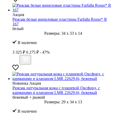
Акция
Рюкзак белые виниловые пластины Farfalla Rosso* R
167
белый
Размеры:
34
x
33
x
14
В наличии
3 325 ₽
6 275 ₽
- 47%
Новинка
Акция
Рюкзак натуральная кожа с плащевой Оксфорд, с
карманами и клапаном LMR 22629-6j, бежевый
бежевый + рыжий
Размеры:
29
x
34
x
13
В наличии