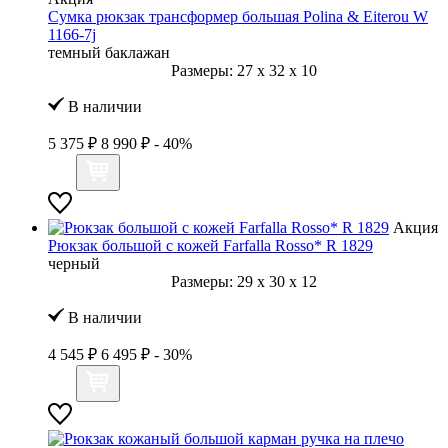
Сумка рюкзак трансформер большая Polina & Eiterou W
1166-7j
темный баклажан
Размеры:
27
x
32
x
10
В наличии
5 375 ₽
8 990 ₽
- 40%
Акция
Рюкзак большой с кожей Farfalla Rosso* R 1829
черный
Размеры:
29
x
30
x
12
В наличии
4 545 ₽
6 495 ₽
- 30%