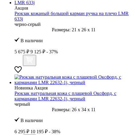
Акция
Рюкзак кожаный большой карман ручка на плечо LMR
633j
черно-серый
Размеры:
21
x
26
x
11
В наличии
5 675 ₽
9 125 ₽
- 37%
Новинка
Акция
Рюкзак натуральная кожа с плащевой Оксфорд, с
карманами LMR 22632-1j, черный
черный
Размеры:
26
x
34
x
11
В наличии
6 295 ₽
10 195 ₽
- 38%