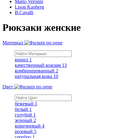
Mario Veronni
Lison Kaoberg
B.Cavalli
Рюкзаки женские
Материал
винил
1
качественный кожзам
13
комбинированный
2
натуральная кожа
10
Цвет
бежевый
1
белый
1
голубой
1
зеленый
2
коричневый
4
розовый
5
серебро
1