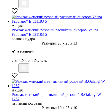
Акция
Рюкзак женский розовый расшитый бисером Velina
Fabbiano* E 531183-5
розовая пудра
Размеры:
23
x
23
x
13
В наличии
2 495 ₽
5 295 ₽
- 52%
Акция
Рюкзак женский цвет пыльный розовый B.Oalengi W
1267
пыльный розовый
Размеры:
19
x
25
x
10