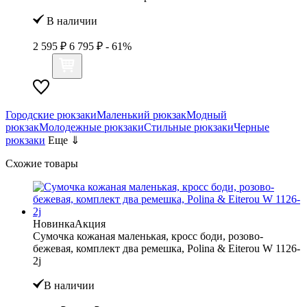
В наличии
2 595 ₽
6 795 ₽
- 61%
Городские рюкзаки
Маленький рюкзак
Модный
рюкзак
Молодежные рюкзаки
Стильные рюкзаки
Черные
рюкзаки
Еще ⇓
Схожие товары
Новинка
Акция
Сумочка кожаная маленькая, кросс боди, розово-
бежевая, комплект два ремешка, Polina & Eiterou W 1126-
2j
В наличии