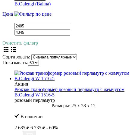
B.Oalengi (Balina)
Цена
Очистить фильтр
Сортировать:
Показывать:
Акция
Рюкзак трансформер розовый перламутр с жемчугом
B.Oalengi W 1516-5
розовый перламутр
Размеры:
25
x
28
x
12
В наличии
2 685 ₽
6 735 ₽
- 60%