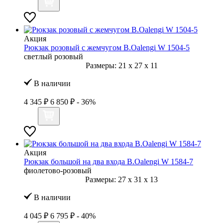
Акция
Рюкзак розовый с жемчугом B.Oalengi W 1504-5
светлый розовый
Размеры:
21
x
27
x
11
В наличии
4 345 ₽
6 850 ₽
- 36%
Акция
Рюкзак большой на два входа B.Oalengi W 1584-7
фиолетово-розовый
Размеры:
27
x
31
x
13
В наличии
4 045 ₽
6 795 ₽
- 40%