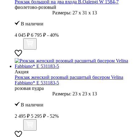
Рюкзак большой на два входа B.Oalengi W 1584-7
фиолетово-розовый
Размеры:
27
x
31
x
13
В наличии
4 045 ₽
6 795 ₽
- 40%
Акция
Рюкзак женский розовый расшитый бисером Velina
Fabbiano* E 531183-5
розовая пудра
Размеры:
23
x
23
x
13
В наличии
2 495 ₽
5 295 ₽
- 52%