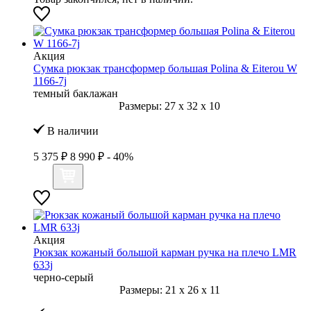
Акция
Сумка рюкзак трансформер большая Polina & Eiterou W
1166-7j
темный баклажан
Размеры:
27
x
32
x
10
В наличии
5 375 ₽
8 990 ₽
- 40%
Акция
Рюкзак кожаный большой карман ручка на плечо LMR
633j
черно-серый
Размеры:
21
x
26
x
11