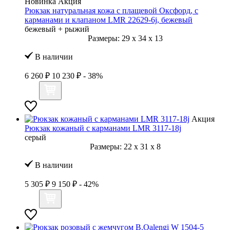
Новинка
Акция
Рюкзак натуральная кожа с плащевой Оксфорд, с
карманами и клапаном LMR 22629-6j, бежевый
бежевый + рыжий
Размеры:
29
x
34
x
13
В наличии
6 260 ₽
10 230 ₽
- 38%
Акция
Рюкзак кожаный с карманами LMR 3117-18j
серый
Размеры:
22
x
31
x
8
В наличии
5 305 ₽
9 150 ₽
- 42%