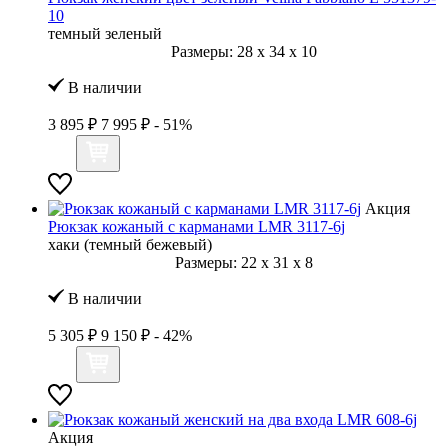
10
темный зеленый
Размеры:
28
x
34
x
10
В наличии
3 895 ₽
7 995 ₽
- 51%
Акция
Рюкзак кожаный с карманами LMR 3117-6j
хаки (темный бежевый)
Размеры:
22
x
31
x
8
В наличии
5 305 ₽
9 150 ₽
- 42%
Акция