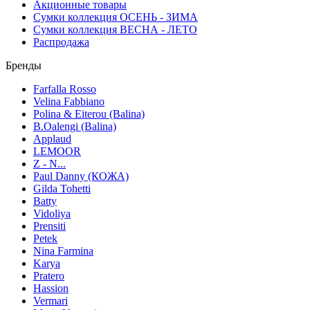
Акционные товары
Сумки коллекция ОСЕНЬ - ЗИМА
Сумки коллекция ВЕСНА - ЛЕТО
Распродажа
Бренды
Farfalla Rosso
Velina Fabbiano
Polina & Eiterou (Balina)
B.Oalengi (Balina)
Applaud
LEMOOR
Z - N...
Paul Danny (КОЖА)
Gilda Tohetti
Batty
Vidoliya
Prensiti
Petek
Nina Farmina
Karya
Pratero
Hassion
Vermari