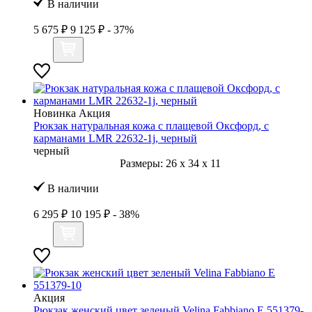
В наличии
5 675 ₽
9 125 ₽
- 37%
Новинка
Акция
Рюкзак натуральная кожа с плащевой Оксфорд, с
карманами LMR 22632-1j, черный
черный
Размеры:
26
x
34
x
11
В наличии
6 295 ₽
10 195 ₽
- 38%
Акция
Рюкзак женский цвет зеленый Velina Fabbiano E 551379-