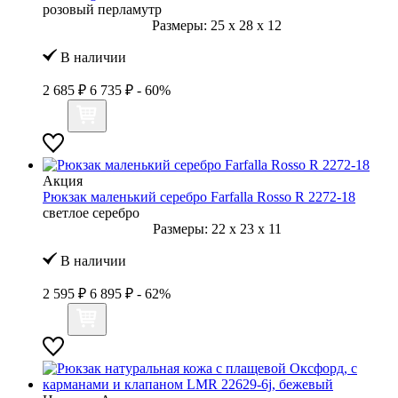
розовый перламутр
Размеры:
25
x
28
x
12
В наличии
2 685 ₽
6 735 ₽
- 60%
Акция
Рюкзак маленький серебро Farfalla Rosso R 2272-18
светлое серебро
Размеры:
22
x
23
x
11
В наличии
2 595 ₽
6 895 ₽
- 62%